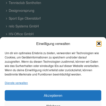
Tennisclub Sonthofen
Designvorsprung
Sport Ege Oberstdorf
relo Systems GmbH
HV-Office GmbH
Einwilligung verwalten
SCHLAGWORTE
Um dir ein optimales Erlebnis zu bieten, verwenden wir Technologien wie
Cookies, um Geräteinformationen zu speichern und/oder darauf
Allgäuer Hausverwaltung
Büro
Büroräume
zuzugreifen. Wenn du diesen Technologien zustimmst, können wir Daten
wie das Surfverhalten oder eindeutige IDs auf dieser Website verarbeiten.
Claudia Gahlert
Ein Blick In Den Neuen Empfangsbereich
Wenn du deine Einwillligung nicht erteilst oder zurückziehst, können
bestimmte Merkmale und Funktionen beeinträchtigt werden.
Gewerberäume
Hallen
Mietwohnungen
Oberallgäu
Dienste verwalten
Ostallgäu
Vermietungen
Akzeptieren
© 2009-2026 Allgäuer Hausverwaltung GmbH | 87544 Blaichach | Alle