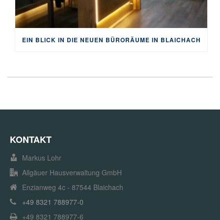
EIN BLICK IN DIE NEUEN BÜRORÄUME IN BLAICHACH
KONTAKT
Markus Lohr
Allgäuer Hausverwaltung GmbH
Enzianweg 4c - 87544 Blaichach
+49 8321 788977-0
+49 8321 788977-6