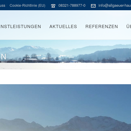
08321-788977-0
info@allgaeuer-hau
uss
Cookie-Richtlinie (EU)
ENSTLEISTUNGEN
AKTUELLES
REFERENZEN
Ü
EN