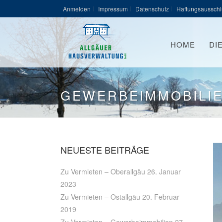
Anmelden
Impressum
Datenschutz
Haftungsausschl
HOME
DI
GEWERBEIMMOBILI
NEUESTE BEITRÄGE
Zu Vermieten – Oberallgäu
26. Januar
2023
Zu Vermieten – Ostallgäu
20. Februar
2019